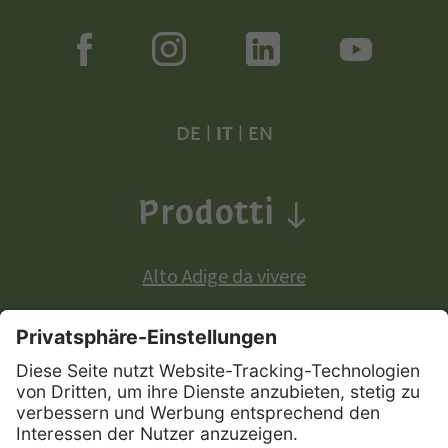
DE
|
IT
|
EN
Prodotti
Alto Adige da vivere
Prodotti a denominazione di origine europea: