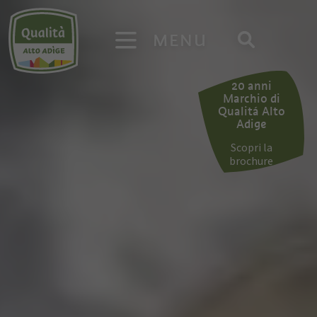
MENU
20 anni
Marchio di
Qualitá Alto
Adige
Scopri la
brochure