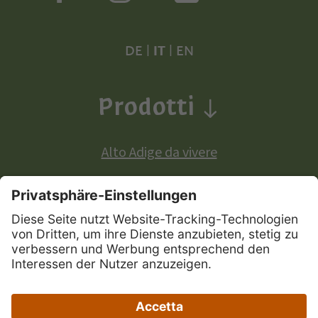
DE
|
IT
|
EN
Prodotti
Alto Adige da vivere
Prodotti a denominazione di origine europea:
Mela Alto Adige
Vini Alto Adige
Speck Alto Adige