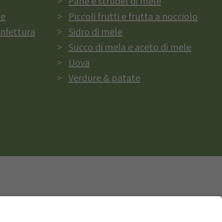
Pane e strudel di mele
ie
Piccoli frutti e frutta a nocciolo
onfettura
Sidro di mele
Succo di mela e aceto di mele
Uova
Verdure & patate