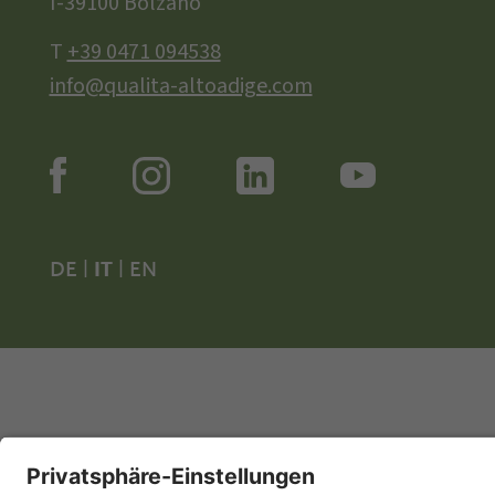
I-39100 Bolzano
T
+39 0471 094538
info@qualita-altoadige.com
DE
|
IT
|
EN