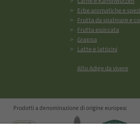
Carne e Kaminwurzen
Erbe aromatiche e spez
Frutta da spalmare e c
Frutta essiccata
Grappa
Latte e latticini
Alto Adige da vivere
Prodotti a denominazione di origine europea: