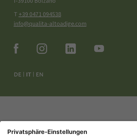
I-39100 Bolzano
T
+39 0471 094538
info@qualita-altoadige.com
DE
|
IT
|
EN