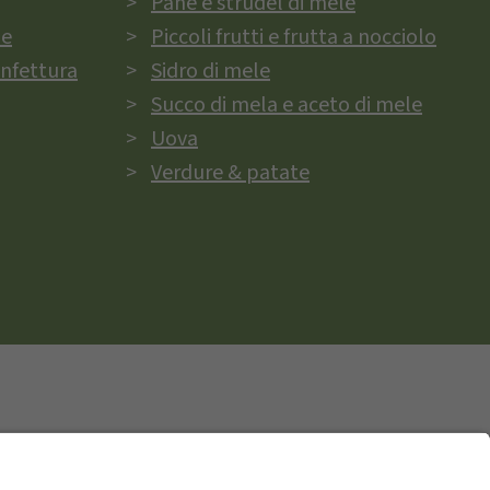
Pane e strudel di mele
ie
Piccoli frutti e frutta a nocciolo
onfettura
Sidro di mele
Succo di mela e aceto di mele
Uova
Verdure & patate