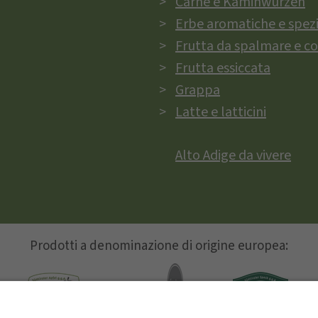
Carne e Kaminwurzen
Erbe aromatiche e spez
Frutta da spalmare e c
Frutta essiccata
Grappa
Latte e latticini
Alto Adige da vivere
Prodotti a denominazione di origine europea: