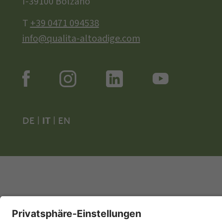
I-39100 Bolzano
T
+39 0471 094538
info@qualita-altoadige.com
DE
|
IT
|
EN