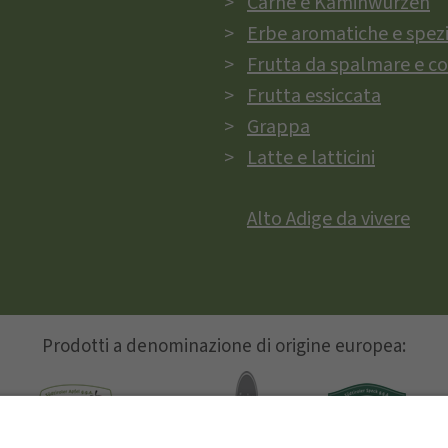
Carne e Kaminwurzen
Erbe aromatiche e spez
Frutta da spalmare e c
Frutta essiccata
Grappa
Latte e latticini
Alto Adige da vivere
Prodotti a denominazione di origine europea: