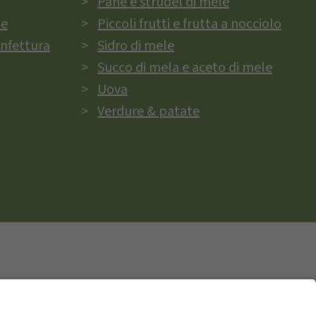
Pane e strudel di mele
ie
Piccoli frutti e frutta a nocciolo
onfettura
Sidro di mele
Succo di mela e aceto di mele
Uova
Verdure & patate