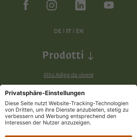
DE
|
IT
|
EN
Prodotti
Alto Adige da vivere
Prodotti a denominazione di origine europea:
Mela Alto Adige
Vini Alto Adige
Speck Alto Adige