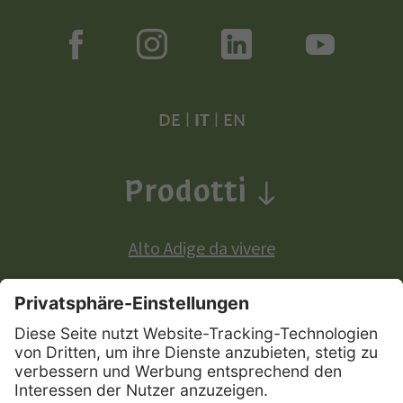
DE
|
IT
|
EN
Prodotti
Alto Adige da vivere
Prodotti a denominazione di origine europea: