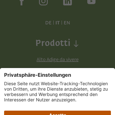
DE
|
IT
|
EN
Prodotti
Alto Adige da vivere
Prodotti a denominazione di origine europea:
Mela Alto Adige
Vini Alto Adige
Speck Alto Adige