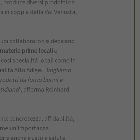
i, produce diversi prodotti da
ta in coppia della Val Venosta,
 suoi collaboratori si dedicano
materie prime locali
e
così specialità locali come la
alità Alto Adige. “
Vogliamo
rodotti da forno buoni e
otidiano
”, afferma Reinhard
sono: concretezza, affidabilità,
ssume un’importanza
 dire anche gusto e salute.