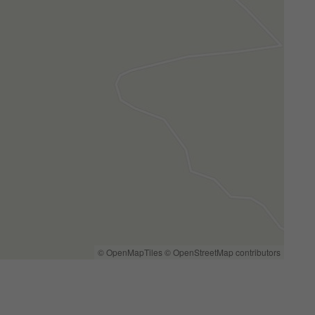
© OpenMapTiles
© OpenStreetMap contributors