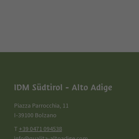
IDM Südtirol - Alto Adige
Piazza Parrocchia, 11
I-39100 Bolzano
T
+39 0471 094538
info@qualita-altoadige.com