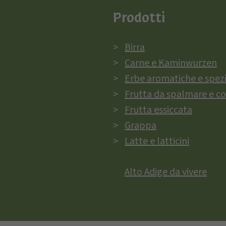
Prodotti
Birra
Carne e Kaminwurzen
Erbe aromatiche e spez
Frutta da spalmare e c
Frutta essiccata
Grappa
Latte e latticini
Alto Adige da vivere