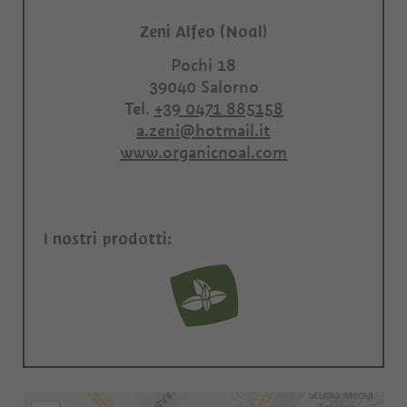
Zeni Alfeo (Noal)
Pochi 18
39040
Salorno
Tel.
+39 0471 885158
a.zeni@hotmail.it
www.organicnoal.com
I nostri prodotti: