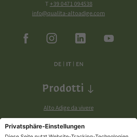
T
+39 0471 094538
info@qualita-altoadige.com
DE
|
IT
|
EN
Prodotti
Alto Adige da vivere
Prodotti a denominazione di origine europea: