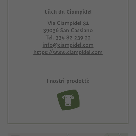
Lüch da Ciampidel
Via Ciampidel 31
39036
San Cassiano
Tel.
334 82 239 22
info@ciampidel.com
https://www.ciampidel.com
I nostri prodotti: