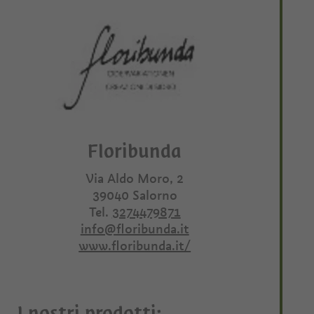
Floribunda
Via Aldo Moro, 2
39040
Salorno
Tel.
3274479871
info@floribunda.it
www.floribunda.it/
I nostri prodotti: