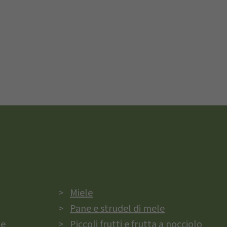
Miele
Pane e strudel di mele
ie
Piccoli frutti e frutta a nocciolo