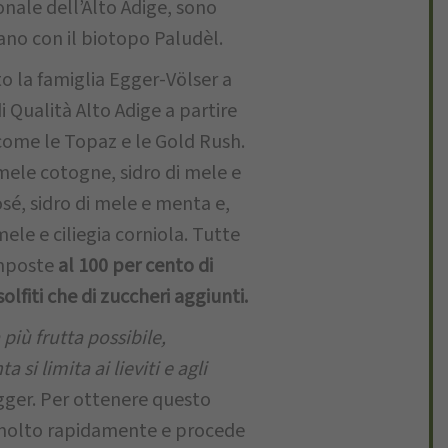
nale dell’Alto Adige, sono
inano con il biotopo Paludèl.
nto la famiglia Egger-Völser a
i Qualità Alto Adige a partire
 come le Topaz e le Gold Rush.
mele cotogne, sidro di mele e
osé, sidro di mele e menta e,
ele e ciliegia corniola. Tutte
omposte
al 100 per cento di
olfiti che di zuccheri aggiunti.
più frutta possibile,
si limita ai lieviti e agli
gger. Per ottenere questo
io molto rapidamente e procede