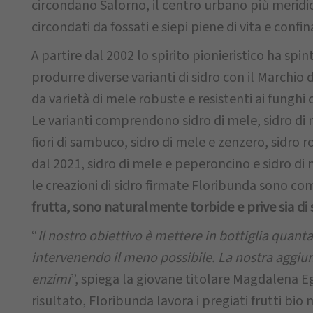
circondano Salorno, il centro urbano più meridio
circondati da fossati e siepi piene di vita e conf
A partire dal 2002 lo spirito pionieristico ha spi
produrre diverse varianti di sidro con il Marchio d
da varietà di mele robuste e resistenti ai funghi
Le varianti comprendono sidro di mele, sidro di 
fiori di sambuco, sidro di mele e zenzero, sidro r
dal 2021, sidro di mele e peperoncino e sidro di m
le creazioni di sidro firmate Floribunda sono c
frutta, sono naturalmente torbide e prive sia di s
“
Il nostro obiettivo è mettere in bottiglia quanta 
intervenendo il meno possibile. La nostra aggiunta 
enzimi
”, spiega la giovane titolare Magdalena E
risultato, Floribunda lavora i pregiati frutti b