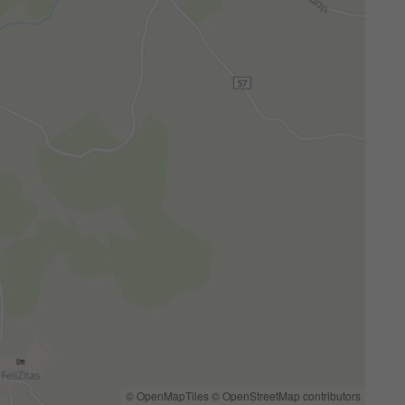
© OpenMapTiles
© OpenStreetMap contributors