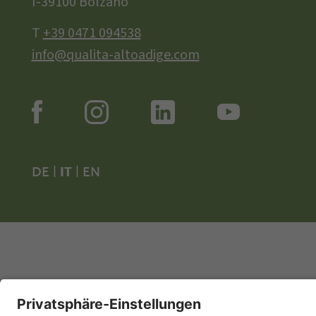
I-39100 Bolzano
T
+39 0471 094538
info@qualita-altoadige.com
DE
|
IT
|
EN