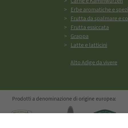
Carne e Kaminwurzen
Erbe aromatiche e spez
Frutta da spalmare e c
Frutta essiccata
Grappa
Latte e latticini
Alto Adige da vivere
Prodotti a denominazione di origine europea: