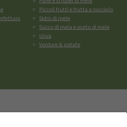
Pane e strudel di mele
ie
Piccoli frutti e frutta a nocciolo
onfettura
Sidro di mele
Succo di mela e aceto di mele
Uova
Verdure & patate