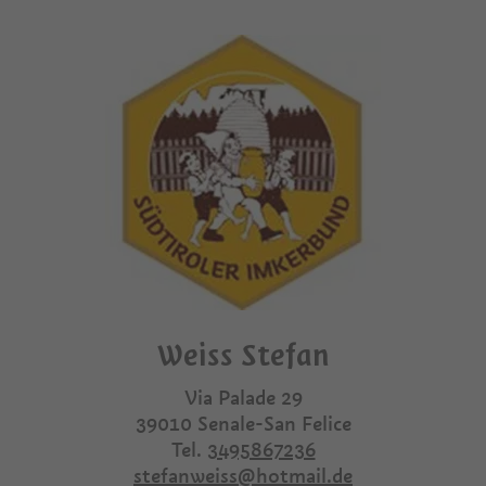
Weiss Stefan
Via Palade 29
39010
Senale-San Felice
Tel.
3495867236
stefanweiss@hotmail.de