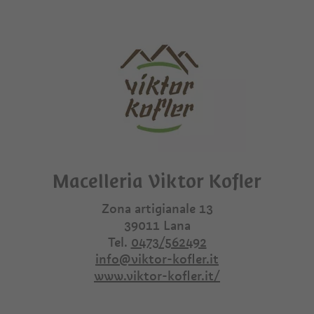
Macelleria Viktor Kofler
Zona artigianale 13
39011
Lana
Tel.
0473/562492
info@viktor-kofler.it
www.viktor-kofler.it/