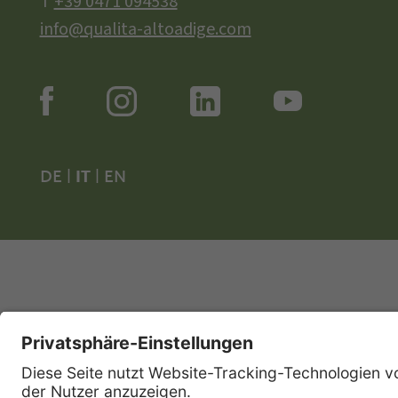
T
+39 0471 094538
info@qualita-altoadige.com
DE
|
IT
|
EN