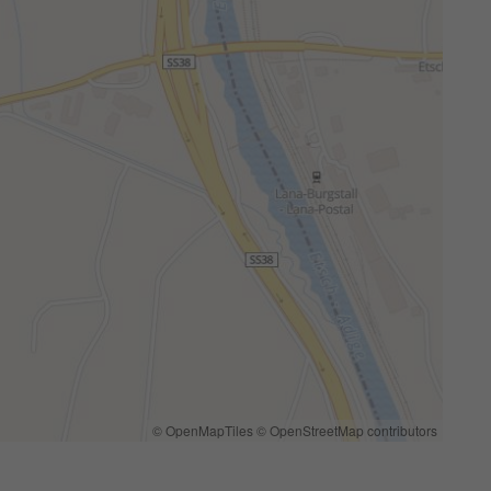
© OpenMapTiles
© OpenStreetMap contributors