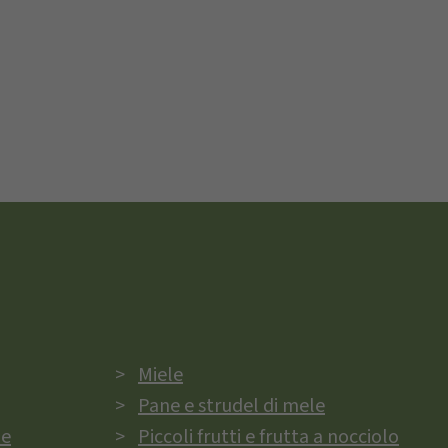
Miele
Pane e strudel di mele
ie
Piccoli frutti e frutta a nocciolo