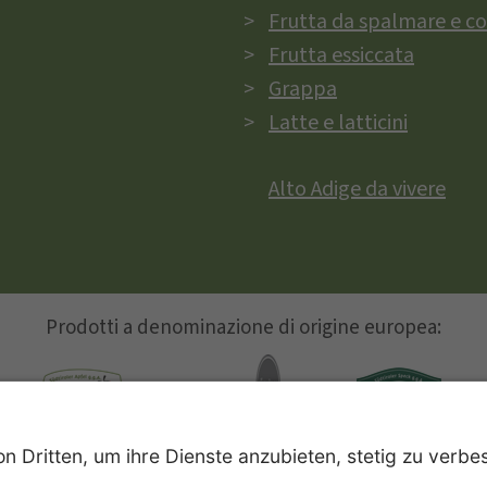
Frutta da spalmare e c
Frutta essiccata
Grappa
Latte e latticini
Alto Adige da vivere
Prodotti a denominazione di origine europea:
Mela Alto Adige
Vini Alto Adige
Speck Alto Adige