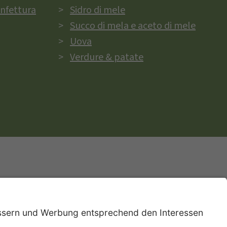
onfettura
Sidro di mele
Succo di mela e aceto di mele
Uova
Verdure & patate