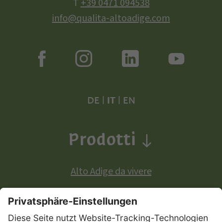
T
+39 0471 094538
info@qualita-altoadige.com
DE
|
IT
|
EN
Prodotti
Alto Adige da vivere
Prodotti a denominazione di origine europea: