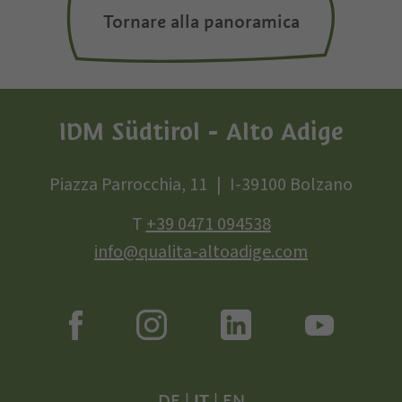
Tornare alla panoramica
IDM Südtirol - Alto Adige
Piazza Parrocchia, 11
I-39100 Bolzano
T
+39 0471 094538
info@qualita-altoadige.com
DE
|
IT
|
EN