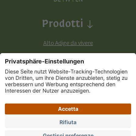
Prodotti
Alto Adige da vivere
Prodotti a denominazione di origine europea:
Mela Alto Adige
Vini Alto Adige
Speck Alto Adige
|
|
|
Mappa del sito
Privacy
Credits
Dichiarazione
|
|
di accessibilità
Portale Marchio Alto Adige
Impostazioni privacy