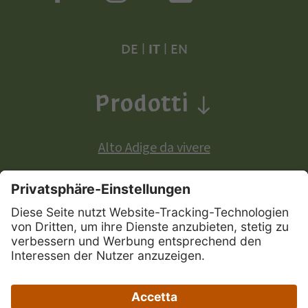
DE
|
IT
|
EN
Prodotti
Alto Adige da vivere
Prodotti a denominazione di origine europea:
Mela Alto Adige
Vini Alto Adige
Speck Alto Adige