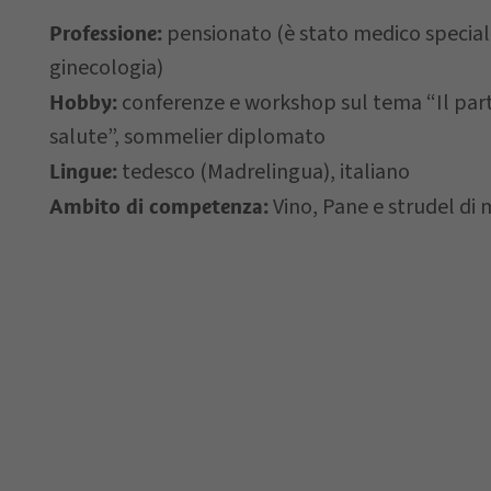
pensionato (è stato medico specialis
Professione:
Letto e compreso 
ginecologia)
conferenze e workshop sul tema “Il part
Hobby:
*= campi obbligatori
salute”, sommelier diplomato
tedesco (Madrelingua), italiano
Lingue:
Vino, Pane e strudel di m
Ambito di competenza: