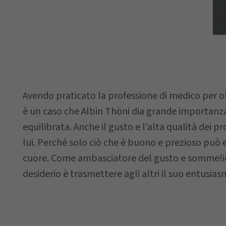
Via
Data della
richiesta
Avendo praticato la professione di medico per o
è un caso che Albin Thöni dia grande importanz
equilibrata. Anche il gusto e l’alta qualità dei 
lui. Perché solo ciò che è buono e prezioso può 
Il vostro mes
cuore. Come ambasciatore del gusto e sommelie
desiderio è trasmettere agli altri il suo entusiasm