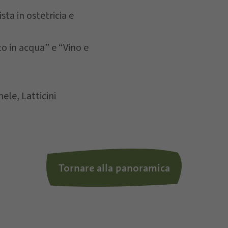
ta in ostetricia e
la
privacy policy
, autorizzo il Titolare al trattamento de
o in acqua” e “Vino e
ele, Latticini
Tornare alla panoramica