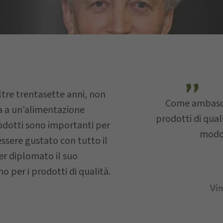
E-mail
ltre trentasette anni, non
Come ambasci
a a un’alimentazione
prodotti di quali
prodotti sono importanti per
modo 
essere gustato con tutto il
saggio…
r diplomato il suo
o per i prodotti di qualità.
Vin