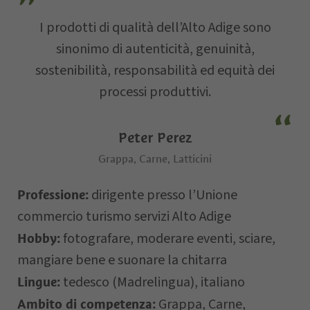
Via
I prodotti di qualità dell’Alto Adige sono
sinonimo di autenticità, genuinità,
sostenibilità, responsabilità ed equità dei
E-mail
processi produttivi.
Data della
Peter Perez
richiesta
Grappa, Carne, Latticini
dirigente presso l’Unione
Professione:
commercio turismo servizi Alto Adige
fotografare, moderare eventi, sciare,
Hobby:
mangiare bene e suonare la chitarra
tedesco (Madrelingua), italiano
Lingue:
Il vostro messaggio…
Grappa, Carne,
Ambito di competenza: