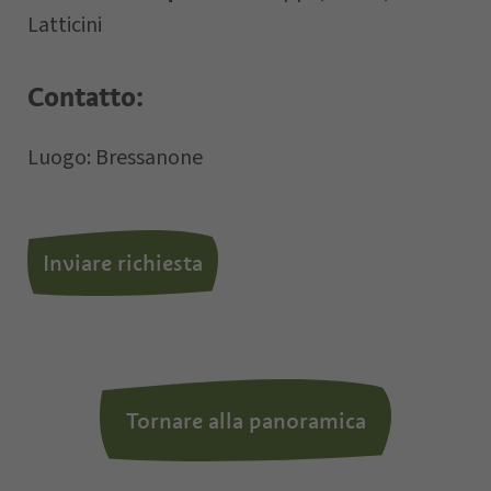
Latticini
Contatto:
Letto e compreso la
privacy policy
,
autorizzo il Titolare al trattamento dei
Luogo: Bressanone
dati personali.
Inviare richiesta
*= campi obbligatori
Tornare alla panoramica