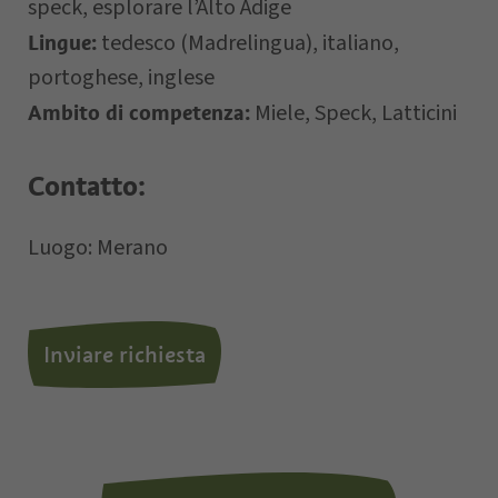
speck, esplorare l’Alto Adige
tedesco (Madrelingua), italiano,
Lingue:
portoghese, inglese
Miele, Speck, Latticini
Ambito di competenza:
Letto e compreso la
privacy policy
,
autorizzo il Titolare al trattamento dei
Contatto:
dati personali.
Luogo: Merano
*= campi obbligatori
Inviare richiesta