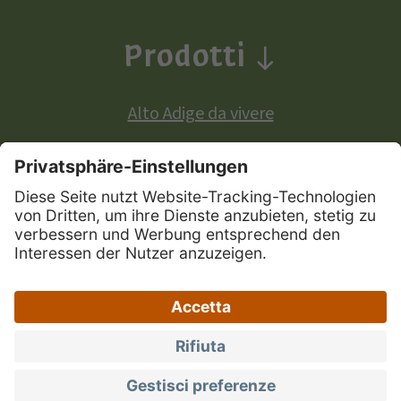
Prodotti
Alto Adige da vivere
Prodotti a denominazione di origine europea:
Mela Alto Adige
Vini Alto Adige
Speck Alto Adige
|
|
|
Mappa del sito
Privacy
Credits
Dichiarazione
|
|
di accessibilità
Portale Marchio Alto Adige
Impostazioni privacy