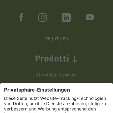
DE
|
IT
|
EN
Prodotti
Alto Adige da vivere
Prodotti a denominazione di origine europea: