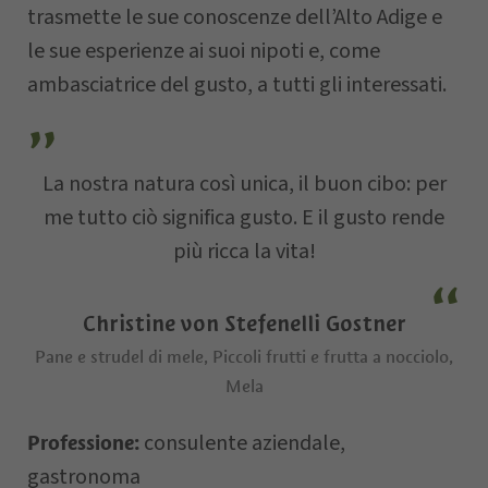
trasmette le sue conoscenze dell’Alto Adige e
Via
le sue esperienze ai suoi nipoti e, come
ambasciatrice del gusto, a tutti gli interessati.
E-mail
La nostra natura così unica, il buon cibo: per
Data della
me tutto ciò significa gusto. E il gusto rende
richiesta
più ricca la vita!
Christine von Stefenelli Gostner
Pane e strudel di mele, Piccoli frutti e frutta a nocciolo,
Mela
consulente aziendale,
Professione:
Il vostro messaggio…
gastronoma