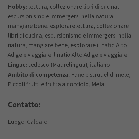
lettura, collezionare libri di cucina,
Hobby:
escursionismo e immergersi nella natura,
mangiare bene, esplorarelettura, collezionare
Letto e compreso la
privacy policy
,
libri di cucina, escursionismo e immergersi nella
autorizzo il Titolare al trattamento dei
natura, mangiare bene, esplorare il natio Alto
dati personali.
Adige e viaggiare il natio Alto Adige e viaggiare
tedesco (Madrelingua), italiano
Lingue:
Pane e strudel di mele,
Ambito di competenza:
*= campi obbligatori
Piccoli frutti e frutta a nocciolo, Mela
Contatto:
Luogo: Caldaro