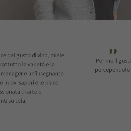
E-mail
ice del gusto di vino, miele
Per me il gust
attutto la varietà e la
percependolo c
ect manager e un’insegnante
e nuovi sapori e le piace
saggio…
assionata di arte e
nti su tela.