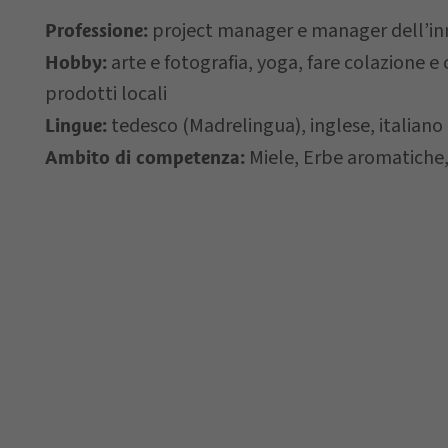
project manager e manager dell’in
Professione:
Letto e compreso 
arte e fotografia, yoga, fare colazione e
Hobby:
prodotti locali
*= campi obbligatori
tedesco (Madrelingua), inglese, italiano
Lingue:
Miele, Erbe aromatiche,
Ambito di competenza: