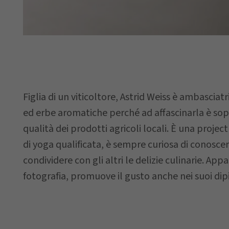
Via
Data della
richiesta
Figlia di un viticoltore, Astrid Weiss è ambasciatr
ed erbe aromatiche perché ad affascinarla è sopr
qualità dei prodotti agricoli locali. È una proj
di yoga qualificata, è sempre curiosa di conoscer
Il vostro mes
condividere con gli altri le delizie culinarie. App
fotografia, promuove il gusto anche nei suoi dipi