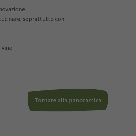
novazione
la
privacy policy
, autorizzo il Titolare al trattamento de
 cucinare, soprattutto con
 Vino
Tornare alla panoramica