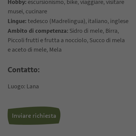
escursionismo, bike, viaggiare, visitare
Hobby:
musei, cucinare
tedesco (Madrelingua), italiano, inglese
Lingue:
Sidro di mele, Birra,
Ambito di competenza:
Letto e compreso la
privacy policy
,
Piccoli frutti e frutta a nocciolo, Succo di mela
autorizzo il Titolare al trattamento dei
e aceto di mele, Mela
dati personali.
Contatto:
*= campi obbligatori
Luogo: Lana
Inviare richiesta