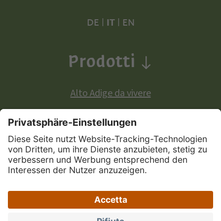
DE
|
IT
|
EN
Prodotti
Alto Adige da vivere
Prodotti a denominazione di origine europea:
Mela Alto Adige
Vini Alto Adige
Speck Alto Adige
|
|
|
Mappa del sito
Privacy
Credits
Dichiarazione