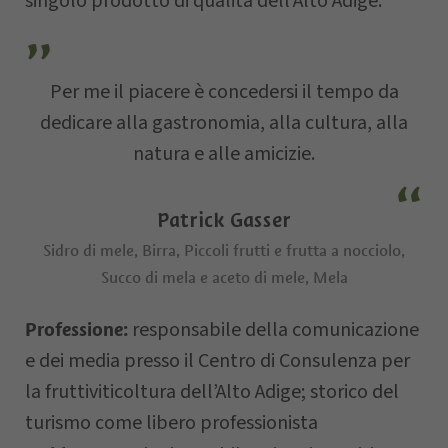
singolo prodotto di qualità dell’Alto Adige.
Via
Per me il piacere è concedersi il tempo da
E-mail
dedicare alla gastronomia, alla cultura, alla
natura e alle amicizie.
Data della
richiesta
Patrick Gasser
Sidro di mele, Birra, Piccoli frutti e frutta a nocciolo,
Succo di mela e aceto di mele, Mela
responsabile della comunicazione
Professione:
e dei media presso il Centro di Consulenza per
la fruttiviticoltura dell’Alto Adige; storico del
turismo come libero professionista
Il vostro messaggio…