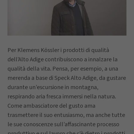
Nome
Cognome
Per Klemens Kössler i prodotti di qualità
dell’Alto Adige contribuiscono a innalzare la
Azienda
qualità della vita. Pensa, per esempio, a una
merenda a base di Speck Alto Adige, da gustare
durante un’escursione in montagna,
CAP
respirando aria fresca immersi nella natura.
Come ambasciatore del gusto ama
trasmettere il suo entusiasmo, ma anche tutte
Comune
le sue conoscenze sull’affascinante processo
produttivo e sul lavoro che c’è dietro i prodotti