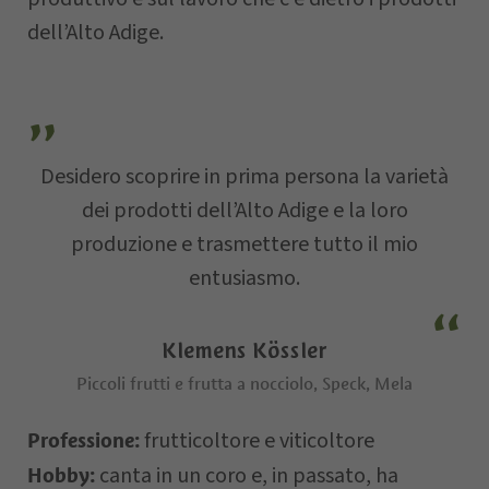
Via
dell’Alto Adige.
E-mail
Desidero scoprire in prima persona la varietà
Data della
dei prodotti dell’Alto Adige e la loro
richiesta
produzione e trasmettere tutto il mio
entusiasmo.
Klemens Kössler
Piccoli frutti e frutta a nocciolo, Speck, Mela
frutticoltore e viticoltore
Professione:
canta in un coro e, in passato, ha
Il vostro messaggio…
Hobby: