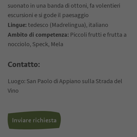
suonato in una banda di ottoni, fa volentieri
escursioni e si gode il paesaggio
tedesco (Madrelingua), italiano
Lingue:
Letto e compreso la
privacy policy
,
Piccoli frutti e frutta a
Ambito di competenza:
autorizzo il Titolare al trattamento dei
nocciolo, Speck, Mela
dati personali.
Contatto:
*= campi obbligatori
Luogo: San Paolo di Appiano sulla Strada del
Vino
Inviare richiesta