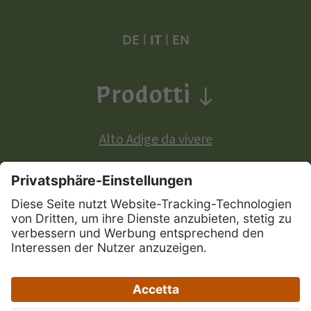
DE
|
IT
|
EN
Prodotti
Alto Adige da vivere
Prodotti a denominazione di origine europea:
Mela Alto Adige
Vini Alto Adige
Speck Alto Adige
|
|
|
Mappa del sito
Privacy
Credits
Dichiarazione