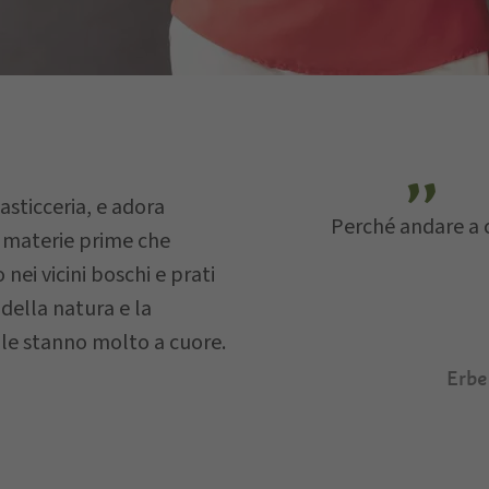
E-mail
asticceria, e adora
Perché andare a 
e materie prime che
ei vicini boschi e prati
 della natura e la
saggio…
e le stanno molto a cuore.
Erbe