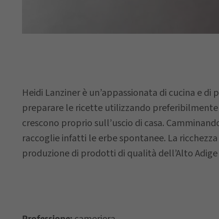
Via
Data della
richiesta
Heidi Lanziner è un’appassionata di cucina e di p
preparare le ricette utilizzando preferibilment
crescono proprio sull’uscio di casa. Camminando n
raccoglie infatti le erbe spontanee. La ricchezza
Il vostro mes
produzione di prodotti di qualità dell’Alto Adig
Professione: