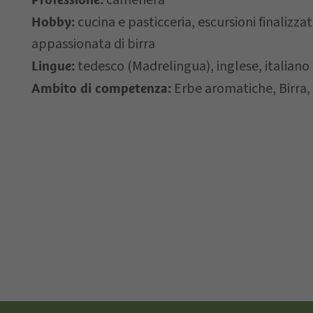
cameriera
cucina e pasticceria, escursioni finalizzat
Hobby:
Letto e compreso 
appassionata di birra
tedesco (Madrelingua), inglese, italiano
Lingue:
*= campi obbligatori
Erbe aromatiche, Birra,
Ambito di competenza: