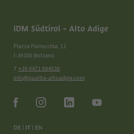
IDM Südtirol - Alto Adige
Piazza Parrocchia, 11
I-39100 Bolzano
T
+39 0471 094538
info@qualita-altoadige.com
DE
|
IT
|
EN