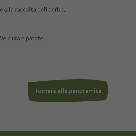
e alla raccolta delle erbe,
la
privacy policy
, autorizzo il Titolare al trattamento de
 Verdura e patate
Tornare alla panoramica