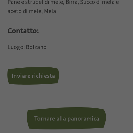
Pane e strudel di mele, Birra, Succo di mela e
aceto di mele, Mela
Contatto:
Letto e compreso la
privacy policy
,
autorizzo il Titolare al trattamento dei
Luogo: Bolzano
dati personali.
*= campi obbligatori
Inviare richiesta
Tornare alla panoramica