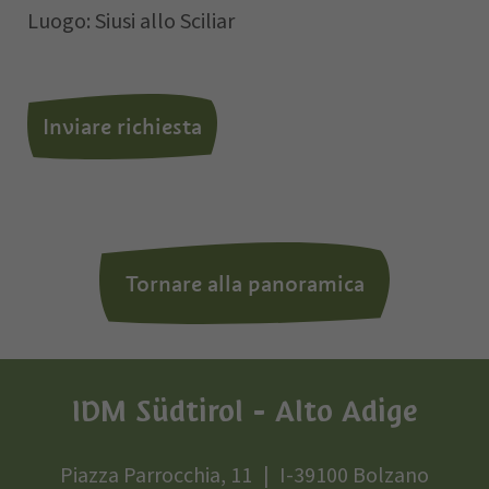
Luogo: Siusi allo Sciliar
Letto e compreso la
privacy policy
,
Inviare richiesta
autorizzo il Titolare al trattamento dei
dati personali.
*= campi obbligatori
Tornare alla panoramica
IDM Südtirol - Alto Adige
Piazza Parrocchia, 11
I-39100 Bolzano