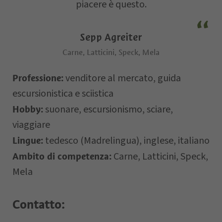
piacere è questo.
Via
Sepp Agreiter
E-mail
Carne, Latticini, Speck, Mela
venditore al mercato, guida
Professione:
Data della
escursionistica e sciistica
richiesta
suonare, escursionismo, sciare,
Hobby:
viaggiare
tedesco (Madrelingua), inglese, italiano
Lingue:
Carne, Latticini, Speck,
Ambito di competenza:
Mela
Contatto:
Il vostro messaggio…