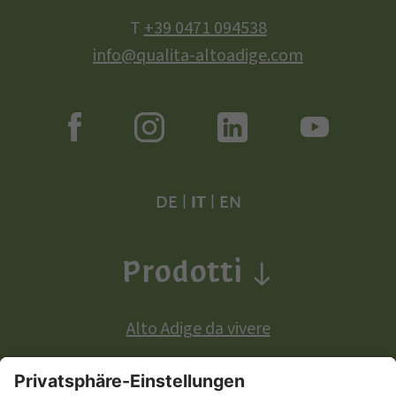
T
+39 0471 094538
info@qualita-altoadige.com
DE
|
IT
|
EN
Prodotti
Alto Adige da vivere
Prodotti a denominazione di origine europea: