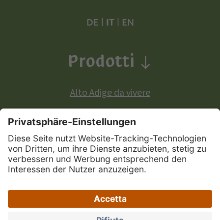
DE
|
IT
|
EN
Prodotti
Alto Adige da vivere
Prodotti a denominazione di origine europea:
Mela Alto Adige
Vini Alto Adige
Speck Alto Adige
|
|
|
Mappa del sito
Privacy
Credits
Dichiarazione