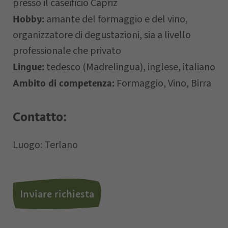
presso il caseificio Capriz
amante del formaggio e del vino,
Hobby:
organizzatore di degustazioni, sia a livello
professionale che privato
Letto e compreso la
privacy policy
,
tedesco (Madrelingua), inglese, italiano
Lingue:
autorizzo il Titolare al trattamento dei
Formaggio, Vino, Birra
Ambito di competenza:
dati personali.
Contatto:
*= campi obbligatori
Luogo: Terlano
Inviare richiesta