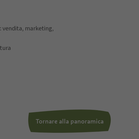
la
privacy policy
, autorizzo il Titolare al trattamento de
: vendita, marketing,
ttura
Tornare alla panoramica