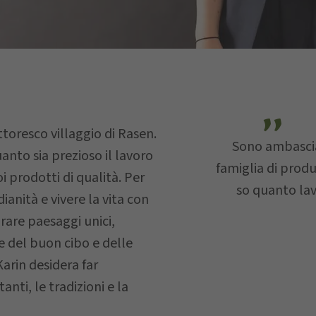
E-mail
ttoresco villaggio di Rasen.
Sono ambascia
anto sia prezioso il lavoro
famiglia di produ
i prodotti di qualità. Per
so quanto lav
dianità e vivere la vita con
saggio…
irare paesaggi unici,
re del buon cibo e delle
arin desidera far
anti, le tradizioni e la