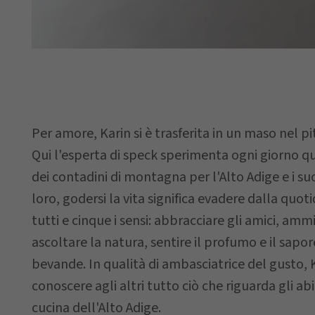
Via
Data della
richiesta
Per amore, Karin si è trasferita in un maso nel pi
Qui l'esperta di speck sperimenta ogni giorno qu
dei contadini di montagna per l'Alto Adige e i suo
loro, godersi la vita significa evadere dalla quoti
Il vostro mes
tutti e cinque i sensi: abbracciare gli amici, amm
ascoltare la natura, sentire il profumo e il sapo
bevande. In qualità di ambasciatrice del gusto, K
conoscere agli altri tutto ciò che riguarda gli abit
cucina dell'Alto Adige.