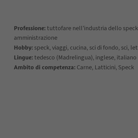
Letto e compreso 
tuttofare nell'industria dello speck
Professione:
*= campi obbligatori
amministrazione
speck, viaggi, cucina, sci di fondo, sci, le
Hobby:
tedesco (Madrelingua), inglese, italiano
Lingue:
Carne, Latticini, Speck
Ambito di competenza: