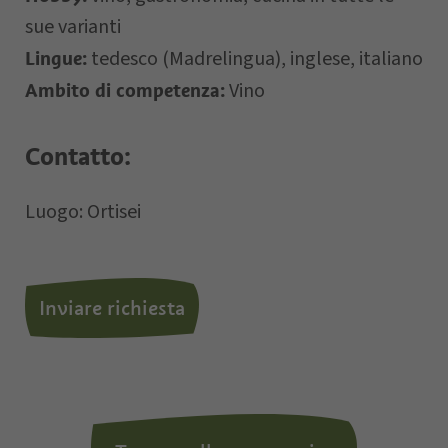
sue varianti
tedesco (Madrelingua), inglese, italiano
Lingue:
Vino
Ambito di competenza:
Letto e compreso la
privacy policy
,
autorizzo il Titolare al trattamento dei
Contatto:
dati personali.
Luogo: Ortisei
*= campi obbligatori
Inviare richiesta