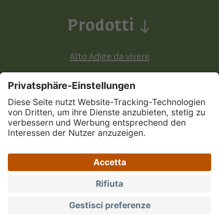
Prodotti
Alto Adige da vivere
Prodotti a denominazione di origine europea:
Mela Alto Adige
Vini Alto Adige
Speck Alto Adige
|
|
|
Mappa del sito
Privacy
Credits
Dichiarazione
|
|
di accessibilità
Portale Marchio Alto Adige
Impostazioni privacy