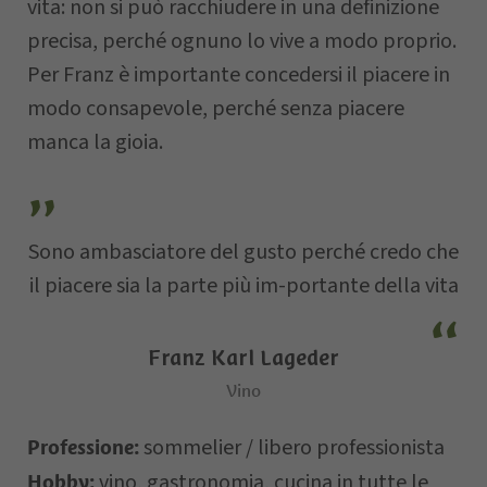
vita: non si può racchiudere in una definizione
Via
precisa, perché ognuno lo vive a modo proprio.
Per Franz è importante concedersi il piacere in
modo consapevole, perché senza piacere
E-mail
manca la gioia.
Data della
richiesta
Sono ambasciatore del gusto perché credo che
il piacere sia la parte più im-portante della vita
Franz Karl Lageder
Vino
sommelier / libero professionista
Professione:
Il vostro messaggio…
vino, gastronomia, cucina in tutte le
Hobby: