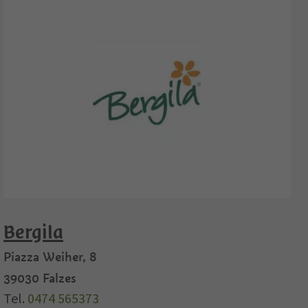
Bergila
Piazza Weiher, 8
39030
Falzes
Tel.
0474 565373