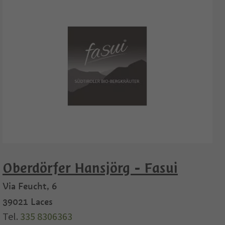
Oberdörfer Hansjörg - Fasui
Via Feucht, 6
39021
Laces
Tel.
335 8306363