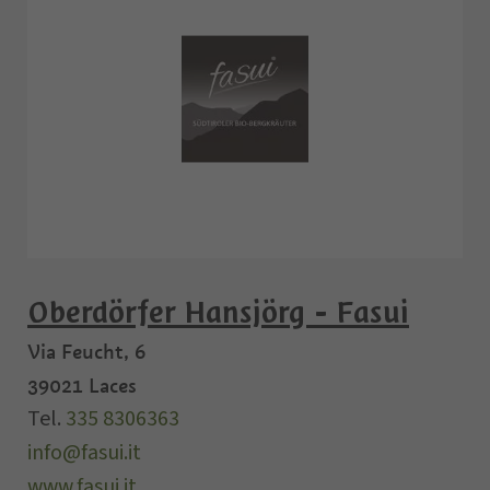
Oberdörfer Hansjörg - Fasui
Via Feucht, 6
39021
Laces
Tel.
335 8306363
info@fasui.it
www.fasui.it