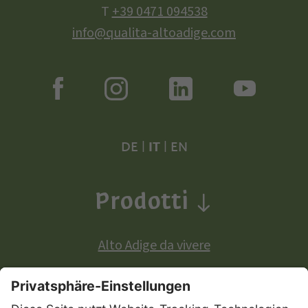
T
+39 0471 094538
info@qualita-altoadige.com
DE
|
IT
|
EN
Prodotti
Alto Adige da vivere
Prodotti a denominazione di origine europea: