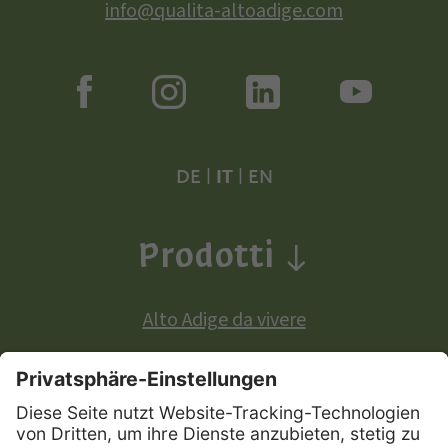
info@qualita-altoadige.com
DE
|
IT
|
EN
Prodotti
Alto Adige da vivere
Prodotti a denominazione di origine europea: