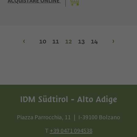
ACQUISTARE ONLINE
‹
10
11
12
13
14
›
IDM Südtirol - Alto Adige
Piazza Parrocchia, 11
I-39100 Bolzano
T
+39 0471 094538