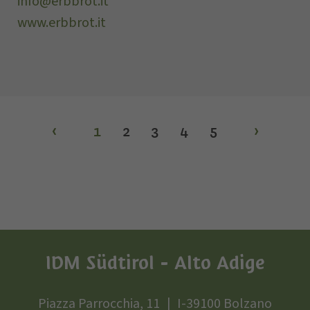
info@erbbrot.it
www.erbbrot.it
‹
1
2
3
4
5
›
IDM Südtirol - Alto Adige
Piazza Parrocchia, 11
I-39100 Bolzano