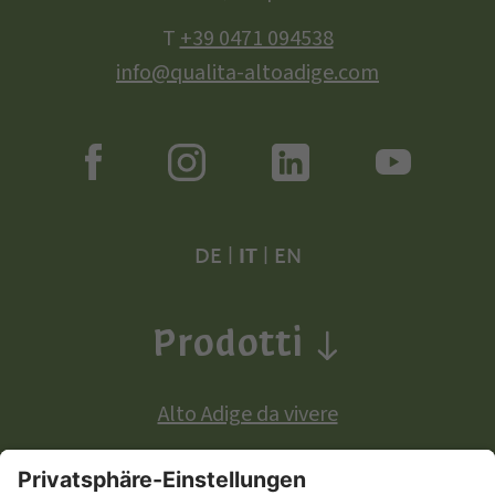
T
+39 0471 094538
info@qualita-altoadige.com
DE
|
IT
|
EN
Prodotti
Alto Adige da vivere
Prodotti a denominazione di origine europea: