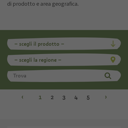
di prodotto e area geografica.
‹
1
2
3
4
5
›