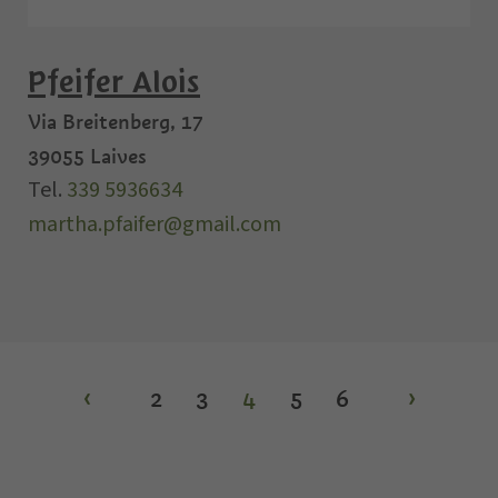
Pfeifer Alois
Via Breitenberg, 17
39055
Laives
Tel.
339 5936634
martha.pfaifer@gmail.com
‹
2
3
4
5
6
›