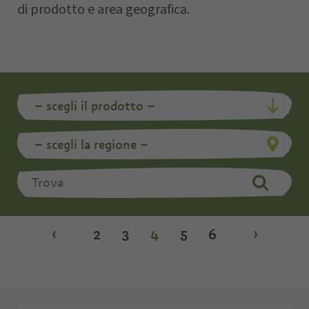
di prodotto e area geografica.
‹
2
3
4
5
6
›